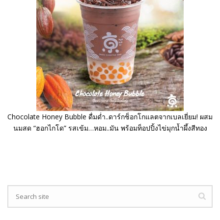
Chocolate Honey Bubble ดื่มด่ำ..ดาร์กช็อกโกแลตจากเบลเยี่ยม! ผสม
นมสด “ฮอกไกโด” รสเข้ม…หอม..มัน พร้อมท็อปปิ้งไข่มุกน้ำผึ้งสีทอง