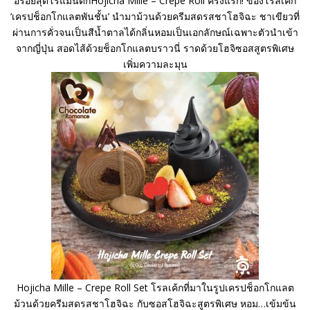
อร่อยสุดโรแมนติก​Hojicha Mille – Crepe Roll ครั้งแรก! ของโรลเค้ก
‘เครปช็อกโกแลตพันชั้น’ นำมาม้วนด้วยครีมสดรสชาโฮจิฉะ ชาเขียวที่
ผ่านการคั่วจนเป็นสีน้ำตาลได้กลิ่นหอมเป็นเอกลักษณ์เฉพาะตัวนำเข้า
จากญี่ปุ่น สอดไส้ด้วยช็อกโกแลตบราวนี่​ ราดด้วยโฮจิซอสสูตรพิเศษ
เพิ่มความละมุน
Hojicha Mille – Crepe Roll Set โรลเค้กที่มาในรูปเครปช็อกโกแลต
ม้วนด้วยครีมสดรสชาโฮจิฉะ กับซอสโฮจิฉะสูตรพิเศษ หอม…เข้มข้น