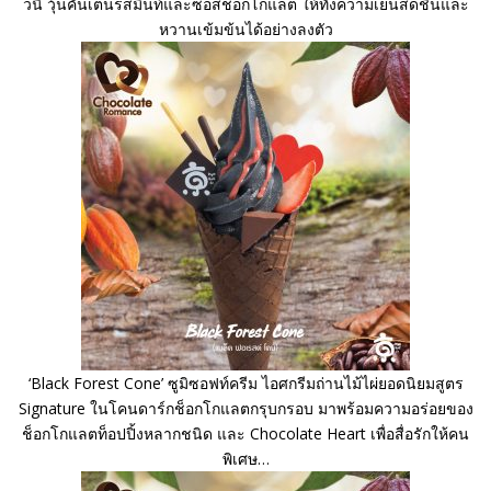
วนี่ วุ้นคันเต็นรสมิ้นท์และซอสช็อกโกแลต ให้ทั้งความเย็นสดชื่นและ
หวานเข้มข้นได้อย่างลงตัว
‘Black Forest Cone’ ซูมิซอฟท์ครีม ไอศกรีมถ่านไม้ไผ่ยอดนิยมสูตร
Signature ในโคนดาร์กช็อกโกแลตกรุบกรอบ มาพร้อมความอร่อยของ
ช็อกโกแลตท็อปปิ้งหลากชนิด และ Chocolate Heart เพื่อสื่อรักให้คน
พิเศษ…