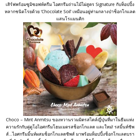
เสิร์ฟพร้อมซูมิซอฟท์ครีม ไอศกรีมถ่านไม้ไผ่สูตร Signature กับท็อปปิ้ง
หลากชนิดโรยด้วย ‘Chocolate Soil’ เหมือนอยู่ท่ามกลางป่าช็อกโกแลต
แสนโรแมนติก
Choco – Mint Anmitsu ของหวานรวมมิตรสไตล์ญี่ปุ่นที่มาในธีมแห่ง
ความรักกับคู่ดูโอไอศกรีมโฮมเมดรสช็อกโกแลต และใหม่! รสมิ้นท์ชิพ
ส์…ไอศกรีมมิ้นท์ผสมช็อกโกแลตชิพส์ มาพร้อมท็อปปิ้งช็อกโกแลตบรา