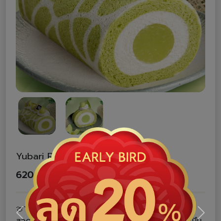
Yubari Roll
620.00 THB
🍈Yubari Roll 🍈 โรลเค้กเนื้อนุ่มลายเมล่อน ‘ยูบาริ’
Previous
Next